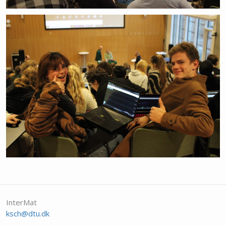
InterMat
ksch@dtu.dk