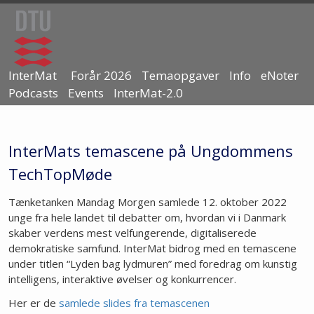
InterMat
Forår 2026
Temaopgaver
Info
eNoter
Podcasts
Events
InterMat-2.0
InterMats temascene på Ungdommens
TechTopMøde
Tænketanken Mandag Morgen samlede 12. oktober 2022
unge fra hele landet til debatter om, hvordan vi i Danmark
skaber verdens mest velfungerende, digitaliserede
demokratiske samfund. InterMat bidrog med en temascene
under titlen “Lyden bag lydmuren” med foredrag om kunstig
intelligens, interaktive øvelser og konkurrencer.
Her er de
samlede slides fra temascenen